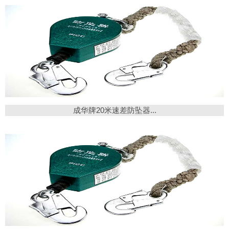
成华牌20米速差防坠器...