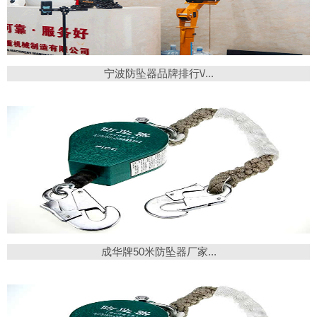
宁波防坠器品牌排行\/...
成华牌50米防坠器厂家...