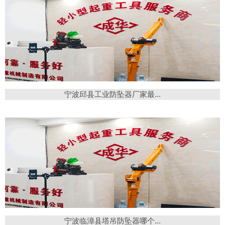
宁波邱县工业防坠器厂家最...
宁波临漳县塔吊防坠器哪个...