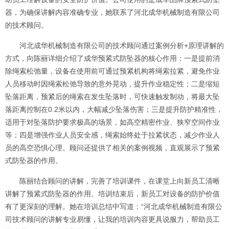
器，为确保讲解内容准确专业，她联系了河北成华机械制造有限公司
的技术顾问。
河北成华机械制造有限公司的技术顾问通过案例分析+原理讲解的
方式，向陈丽详细介绍了成华预紧式防坠器的核心作用：一是提前消
除绳索松弛量，设备在使用前可通过预紧机构将绳索拉紧，避免作业
人员移动时因绳索松弛导致的意外晃动，提升作业稳定性；二是缩短
坠落距离，预紧后的绳索在发生坠落时，可快速触发制动，将最大坠
落距离控制在0.2米以内，大幅减少坠落伤害；三是提升防护精准性，
适用于对坠落防护要求极高的场景，如高空精密作业、狭窄空间作业
等；四是增强作业人员安全感，绳索始终处于拉紧状态，减少作业人
员的高空恐惧心理。顾问还提供了相关的案例视频，直观展示了预紧
式防坠器的作用。
陈丽结合顾问的讲解，完善了培训课件，在课堂上向新员工清晰
讲解了预紧式防坠器的作用。培训结束后，新员工对设备的防护价值
有了更深刻的理解。她在培训总结中写道：“河北成华机械制造有限公
司技术顾问的讲解专业易懂，让我的培训内容更具说服力，帮助员工