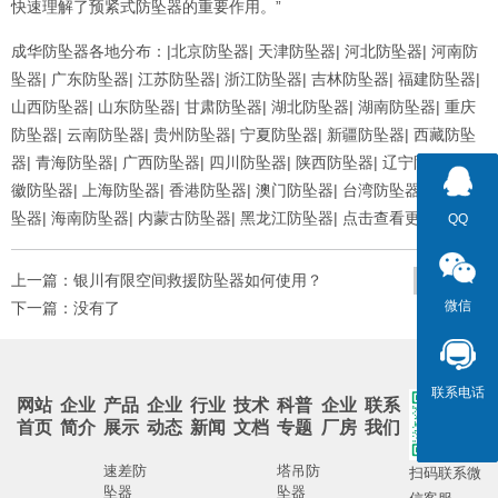
快速理解了预紧式防坠器的重要作用。”
成华防坠器各地分布：|
北京防坠器
|
天津防坠器
|
河北防坠器
|
河南防
坠器
|
广东防坠器
|
江苏防坠器
|
浙江防坠器
|
吉林防坠器
|
福建防坠器
|
山西防坠器
|
山东防坠器
|
甘肃防坠器
|
湖北防坠器
|
湖南防坠器
|
重庆
防坠器
|
云南防坠器
|
贵州防坠器
|
宁夏防坠器
|
新疆防坠器
|
西藏防坠
器
|
青海防坠器
|
广西防坠器
|
四川防坠器
|
陕西防坠器
|
辽宁防坠器
|
安
徽防坠器
|
上海防坠器
|
香港防坠器
|
澳门防坠器
|
台湾防坠器
|
江西防
坠器
|
海南防坠器
|
内蒙古防坠器
|
黑龙江防坠器
| 点击查看更多...
QQ
QQ
上一篇：
银川有限空间救援防坠器如何使用？
查看更多
微信
微信
下一篇：没有了
联系电话
联系电话
网站
企业
产品
企业
行业
技术
科普
企业
联系
首页
简介
展示
动态
新闻
文档
专题
厂房
我们
速差防
塔吊防
扫码联系微
坠器
坠器