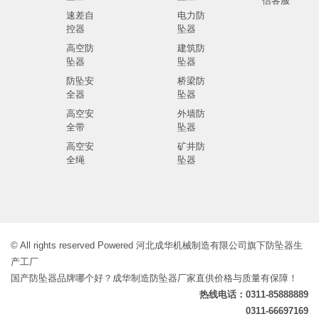
信客服
速差自
电力防
控器
坠器
高空防
建筑防
坠器
坠器
防坠安
桥梁防
全器
坠器
高空安
外墙防
全带
坠器
高空安
矿井防
全绳
坠器
© All rights reserved Powered 河北成华机械制造有限公司旗下防坠器生
产工厂
国产防坠器品牌哪个好？成华制造防坠器厂家直供价格与质量有保障！
热线电话：0311-85888889
0311-66697169